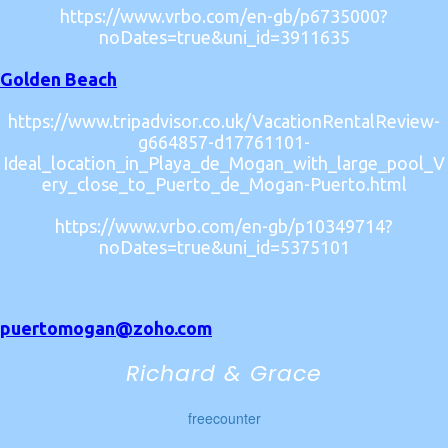
https://www.vrbo.com/en-gb/p6735000?
noDates=true&uni_id=3911635
Golden Beach
https://www.tripadvisor.co.uk/VacationRentalReview-
g664857-d17761101-
Ideal_location_in_Playa_de_Mogan_with_large_pool_V
ery_close_to_Puerto_de_Mogan-Puerto.html
https://www.vrbo.com/en-gb/p10349714?
noDates=true&uni_id=5375101
puertomogan@zoho.com
Richard & Grace
freecounter